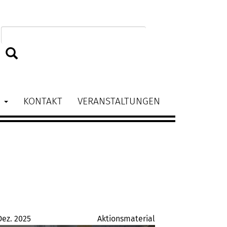
BAG
kom
Suchen
Fra
N
KONTAKT
VERANSTALTUNGEN
und
Glei
Dez. 2025
Aktionsmaterial