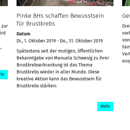
Pinke BHs schaffen Bewusstsein
Ge
für Brustkrebs
 zur
Dre
ird
vor
Datum
von
Di., 1. Oktober 2019
-
Do., 31. Oktober 2019
,
Fam
Spätestens seit der mutigen, öffentlichen
Ver
Bekanntgabe von Manuela Schwesig zu ihrer
aus
Brustkrebserkrankung ist das Thema
Brustkrebs wieder in aller Munde. Diese
hr
kreative Aktion kann das Bewusstsein für
Brustkrebs stärken:
Mehr