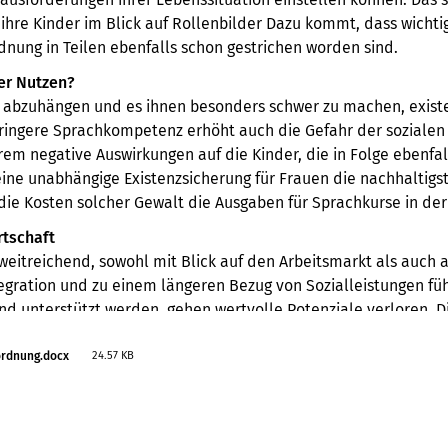
hre Kinder im Blick auf Rollenbilder Dazu kommt, dass wichti
nung in Teilen ebenfalls schon gestrichen worden sind.
er Nutzen?
 abzuhängen und es ihnen besonders schwer zu machen, existen
eringere Sprachkompetenz erhöht auch die Gefahr der sozialen 
em negative Auswirkungen auf die Kinder, die in Folge ebenfal
 eine unabhängige Existenzsicherung für Frauen die nachhaltigs
en die Kosten solcher Gewalt die Ausgaben für Sprachkurse in d
tschaft
itreichend, sowohl mit Blick auf den Arbeitsmarkt als auch auf
egration und zu einem längeren Bezug von Sozialleistungen füh
d unterstützt werden, gehen wertvolle Potenziale verloren. Di
sowie der Wegfall von Wiederholungsprüfungen gefährdet auch
ordnung.docx
24.57 KB
am Spracherwerb gespart wird. Besonders hart trifft es erneut
r können und sollten es uns nicht leisten auf die Arbeitskraf
a Arndt.