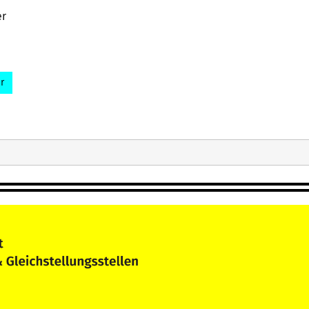
er
athrin Schütz
uen- und Gleichstellungsbüros
r