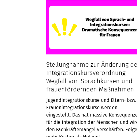
Fehlentwicklung entgegensteuern!
Wir weisen hiermit nachdrücklich auf die 
mehr Kosten produziert sowie zusätzlich e
Wir fordern die Bundesregierung daher 
frauenspezifischer Integrationsangebote
Unsere Forderungen:
Stellungnahme zur Änderung de
Beibehaltung bzw. Wiedereinführung de
Integrationskursverordnung –
abzuschließen
Wegfall von Sprachkursen und
Erhalt und Ausbau von Frauenintegrati
frauenfördernden Maßnahmen
Integration in den Arbeitsmarkt sowie 
Finanzielle Unterstützung für kommunal
Jugendintegrationskurse und Eltern- bzw.
Übernahme von politischer Verantwortu
Frauenintegrationskurse werden
Förderung von niedrigschwelligen und 
eingestellt. Das hat massive Konsequenz
erreichen und auch Teilnehmerinnen mit
für die Integration der Menschen und wir
den Fachkräftemangel verschärfen. Folge
mehr Kosten als Nutzen!