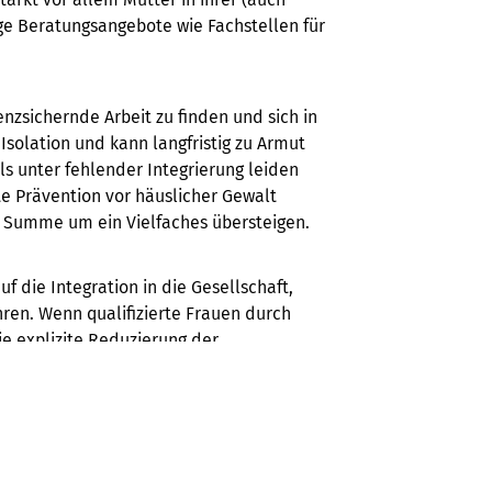
ge Beratungsangebote wie Fachstellen für
zsichernde Arbeit zu finden und sich in
Isolation und kann langfristig zu Armut
ls unter fehlender Integrierung leiden
te Prävention vor häuslicher Gewalt
er Summe um ein Vielfaches übersteigen.
 die Integration in die Gesellschaft,
ren. Wenn qualifizierte Frauen durch
e explizite Reduzierung der
 die Zukunft des deutschen
 Frauen. Keine Überraschung aber ein
t von Frauen mit Migrationsgeschichte zu