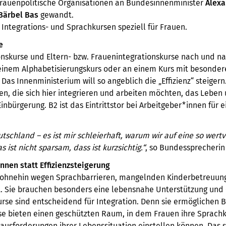
 frauenpolitische Organisationen an Bundesinnenminister
Alex
Bärbel Bas
gewandt.
Integrations- und Sprachkursen speziell für Frauen.
e
nskurse und Eltern- bzw. Frauenintegrationskurse nach und na
 einem Alphabetisierungskurs oder an einem Kurs mit besond
 Das Innenministerium will so angeblich die „Effizienz“ steigern.
, die sich hier integrieren und arbeiten möchten, das Leben 
nbürgerung. B2 ist das Eintrittstor bei Arbeitgeber*innen für e
utschland – es ist mir schleierhaft, warum wir auf eine so wert
 ist nicht sparsam, dass ist kurzsichtig.“
, so Bundessprecherin 
nnen statt Effizienzsteigerung
d ohnehin wegen Sprachbarrieren, mangelnden Kinderbetreuu
t. Sie brauchen besonders eine lebensnahe Unterstützung und 
rse sind entscheidend für Integration. Denn sie ermöglichen Bi
rse bieten einen geschützten Raum, in dem Frauen ihre Sprach
usforderungen ihrer Lebenssituation einstellen können. Das st