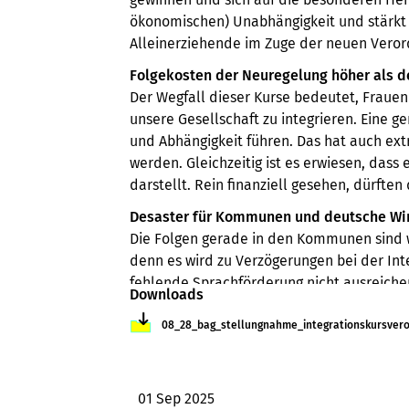
ökonomischen) Unabhängigkeit und stärkt i
Alleinerziehende im Zuge der neuen Verord
Folgekosten der Neuregelung höher als d
Der Wegfall dieser Kurse bedeutet, Frauen
unsere Gesellschaft zu integrieren. Eine g
und Abhängigkeit führen. Das hat auch extr
werden. Gleichzeitig ist es erwiesen, dass
darstellt. Rein finanziell gesehen, dürft
Desaster für Kommunen und deutsche Wir
Die Folgen gerade in den Kommunen sind we
denn es wird zu Verzögerungen bei der Int
fehlende Sprachförderung nicht ausreichen
Downloads
frauenspezifischen Integrationsangebote 
Datei
Wirtschaftssystems.
08_28_bag_stellungnahme_integrationskursver
„Ich empfinde es als einen Skandal, dass 
Umstand der dringend abgestellt gehört! Wi
01 Sep 2025
verzichten.“
, betont Bundessprecherin Luis