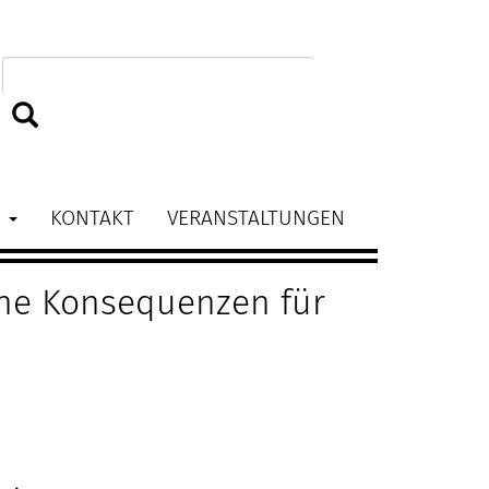
BAG
kom
Suchen
Fra
N
KONTAKT
VERANSTALTUNGEN
und
che Konsequenzen für
Glei