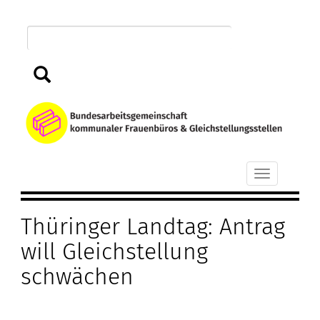
Direkt
zum
Inhalt
Suchen
B
k
Toggle
F
navigation
Thüringer Landtag: Antrag
u
will Gleichstellung
G
schwächen