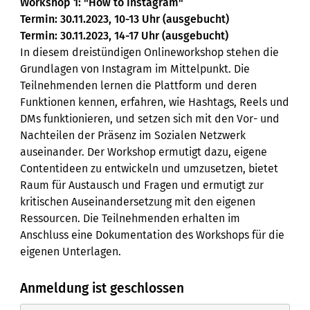
Workshop 1: "How to Instagram"
Termin: 30.11.2023, 10-13 Uhr (ausgebucht)
Termin: 30.11.2023, 14-17 Uhr (ausgebucht)
In diesem dreistündigen Onlineworkshop stehen die
Grundlagen von Instagram im Mittelpunkt. Die
Teilnehmenden lernen die Plattform und deren
Funktionen kennen, erfahren, wie Hashtags, Reels und
DMs funktionieren, und setzen sich mit den Vor- und
Nachteilen der Präsenz im Sozialen Netzwerk
auseinander. Der Workshop ermutigt dazu, eigene
Contentideen zu entwickeln und umzusetzen, bietet
Raum für Austausch und Fragen und ermutigt zur
kritischen Auseinandersetzung mit den eigenen
Ressourcen. Die Teilnehmenden erhalten im
Anschluss eine Dokumentation des Workshops für die
eigenen Unterlagen.
Workshop 2: "Community-Management auf
Anmeldung ist geschlossen
Instagram / Was tun wenn’s brennt?"