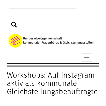
Direkt
zum
Inhalt
Suchen
B
k
Toggle
F
navigation
Workshops: Auf Instagram
u
aktiv als kommunale
G
Gleichstellungsbeauftragte