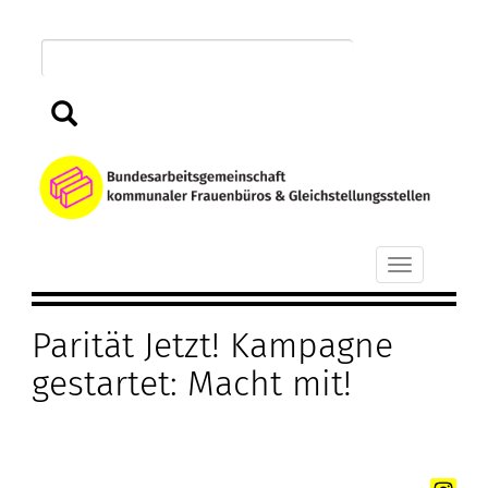
Direkt
zum
Inhalt
Suchen
B
k
Toggle
F
navigation
Parität Jetzt! Kampagne
u
gestartet: Macht mit!
G