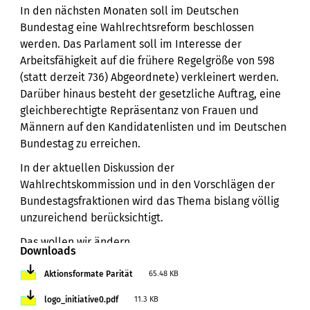
In den nächsten Monaten soll im Deutschen
Bundestag eine Wahlrechtsreform beschlossen
werden. Das Parlament soll im Interesse der
Arbeitsfähigkeit auf die frühere Regelgröße von 598
(statt derzeit 736) Abgeordnete) verkleinert werden.
Darüber hinaus besteht der gesetzliche Auftrag, eine
gleichberechtigte Repräsentanz von Frauen und
Männern auf den Kandidatenlisten und im Deutschen
Bundestag zu erreichen.
In der aktuellen Diskussion der
Wahlrechtskommission und in den Vorschlägen der
Bundestagsfraktionen wird das Thema bislang völlig
unzureichend berücksichtigt.
Das wollen wir ändern.
Downloads
Wir, die Initiative #ParitätJetzt! - ein solidarischer
Datei
Aktionsformate Parität
65.48 KB
Zusammenschluss von Frauen und Männern aus
Datei
verschiedenen Verbänden, Organisationen und
logo_initiative0.pdf
11.3 KB