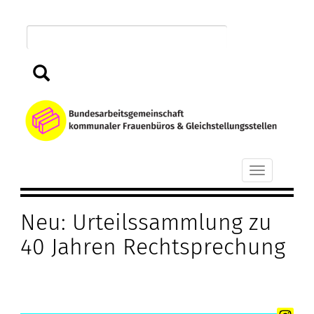
Direkt
zum
Inhalt
Suchen
B
k
Toggle
F
navigation
Neu: Urteilssammlung zu
u
40 Jahren Rechtsprechung
G