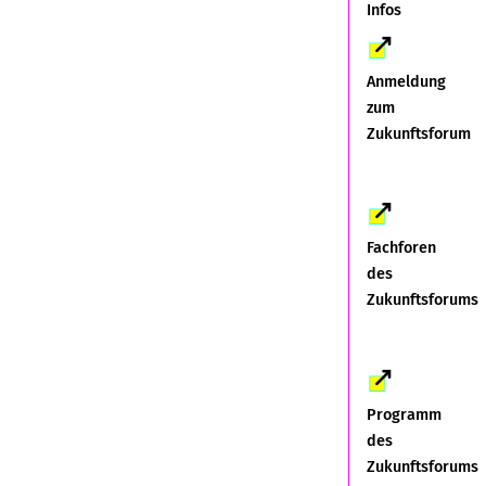
Infos
Das Forum findet am Donnerstag, 23. Januar 2025 -
11:15-12:45 Uhr statt. Die Veranstaltung findet im City
Cube Berlin statt. Das Programm wird zusätzlich über
Anmeldung
die Webseite des BMEL per Livestream übertragen.
zum
Die Anmeldung für eine Teilnahme vor Ort ist ab
Zukunftsforum
sofort
hier
möglich. Eine Anmeldung für den
Livestream ist nicht notwendig.
Fachforen
des
Zukunftsforums
Programm
des
Zukunftsforums