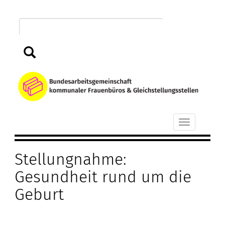
Direkt
zum
Inhalt
Suchen
B
k
Toggle
F
navigation
Stellungnahme:
u
Gesundheit rund um die
G
Geburt