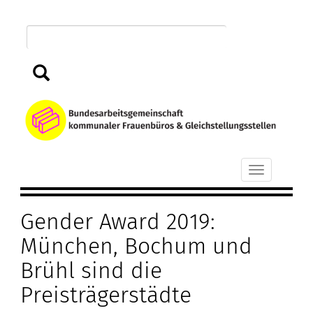
Direkt
zum
Inhalt
Suchen
B
k
Toggle
F
navigation
Gender Award 2019:
u
München, Bochum und
G
Brühl sind die
Preisträgerstädte