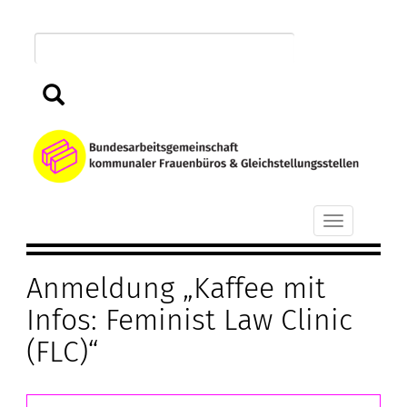
Direkt
zum
Inhalt
Suchen
B
k
Toggle
F
navigation
Anmeldung „Kaffee mit
u
Infos: Feminist Law Clinic
G
(FLC)“