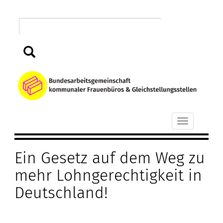
Direkt
zum
Inhalt
Suchen
B
k
Toggle
F
navigation
Ein Gesetz auf dem Weg zu
u
mehr Lohngerechtigkeit in
G
Deutschland!