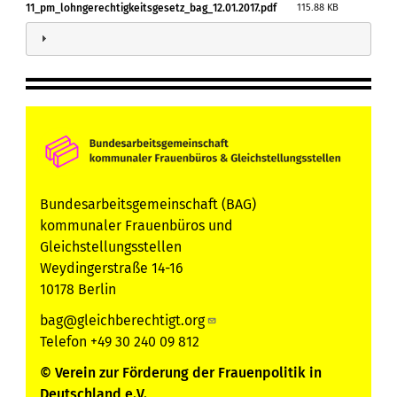
wie vor Handlungsbedarf, die BAG begrüßt weitere
11_pm_lohngerechtigkeitsgesetz_bag_12.01.2017.pdf
115.88 KB
Initiativen der Ministerin Vorgaben für eine Quote für
Frauen in den Aufsichtsräten einzuführen.
Eine statistische Lohnlücke von etwa 21% zwischen
Frauen und Männern wiederspricht dem Grundgesetz
- das neue Gesetz ist ein Instrument, diese
Ungerechtigkeit endlich zu beenden.
Bundesarbeitsgemeinschaft (BAG)
kommunaler Frauenbüros und
Gleichstellungsstellen
Weydingerstraße 14-16
10178 Berlin
bag@gleichberechtigt.org
Telefon +49 30 240 09 812
© Verein zur Förderung der Frauenpolitik in
Deutschland e.V.