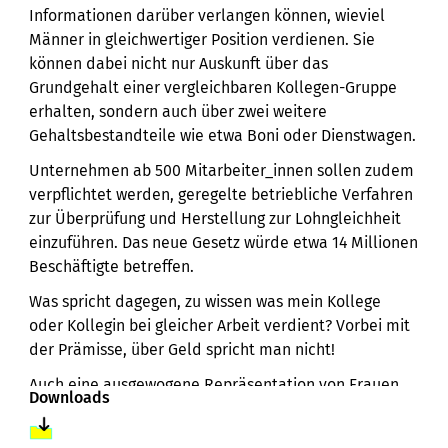
Informationen darüber verlangen können, wieviel
Männer in gleichwertiger Position verdienen. Sie
können dabei nicht nur Auskunft über das
Grundgehalt einer vergleichbaren Kollegen-Gruppe
erhalten, sondern auch über zwei weitere
Gehaltsbestandteile wie etwa Boni oder Dienstwagen.
Unternehmen ab 500 Mitarbeiter_innen sollen zudem
verpflichtet werden, geregelte betriebliche Verfahren
zur Überprüfung und Herstellung zur Lohngleichheit
einzuführen. Das neue Gesetz würde etwa 14 Millionen
Beschäftigte betreffen.
Was spricht dagegen, zu wissen was mein Kollege
oder Kollegin bei gleicher Arbeit verdient? Vorbei mit
der Prämisse, über Geld spricht man nicht!
Auch eine ausgewogene Repräsentation von Frauen
Downloads
und Männern in den Spitzengremien der deutschen
Datei
Wirtschaft bleibt in weiter Ferne: Hier besteht nach