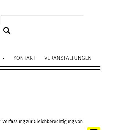
BAG
kom
Suchen
Fra
N
KONTAKT
VERANSTALTUNGEN
und
Glei
r Verfassung zur Gleichberechtigung von