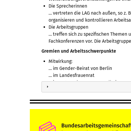
Die Sprecherinnen
… vertreten die LAG nach außen, so z.
organisieren und kontrollieren Arbeits
Die Arbeitsgruppen
… treffen sich zu spezifischen Themen
Fachkonferenzen vor. Die Arbeitsgruppen
Gremien und Arbeitsschwerpunkte
Mitwirkung:
… im Gender-Beirat von Berlin
… im Landesfrauenrat
… im Netzwerk Frauengesundheit
… in der Kampagne gegen Männergew
… im Gleichstellungsausschuss beim R
… am Berliner Unternehmerinnentag
… in der ÜPFI (ÜberParteiliche FrauenIn
… in der Frauenkommission beim Deut
Unterstützung der Initiative zum Berli