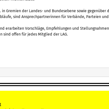
 B. in Gremien der Landes- und Bundesebene sowie gegenüber de
abläufe, sind Ansprechpartnerinnen für Verbände, Parteien und 
 und erarbeiten Vorschläge, Empfehlungen und Stellungnahmen.
 sind offen für jedes Mitglied der LAG.
alt
at der Bürgermeister
itiative)
schen Städtetag
ner Frauenfrühling